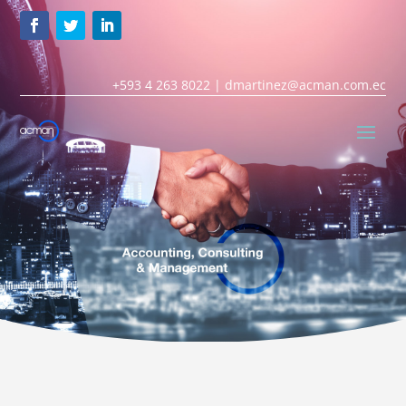
+593 4 263 8022 |
dmartinez@acman.com.ec