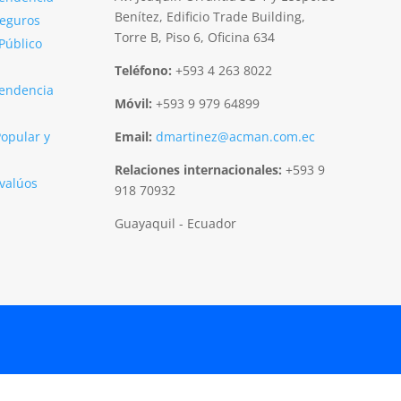
Benítez, Edificio Trade Building,
Seguros
Torre B, Piso 6, Oficina 634
 Público
Teléfono:
+593 4 263 8022
tendencia
Móvil:
+593 9 979 64899
Popular y
Email:
dmartinez@acman.com.ec
Relaciones internacionales:
+593 9
Avalúos
918 70932
Guayaquil - Ecuador