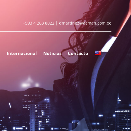
+593 4 263 8022 |
dmartinez@acman.com.ec
s
Internacional
Noticias
Contacto