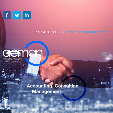
+593 4 263 8022 |
dmartinez@acman.com.ec